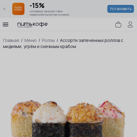
-15%
Установить
на первый заказ доставки
через мобильное приложение
Главная
/
Меню
/
Роллы
/
Ассорти запеченных роллов c
мидиями, угрём и снежным крабом