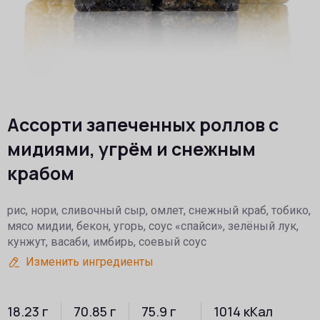
Ассорти запеченных роллов c
мидиями, угрём и снежным
крабом
рис, нори, сливочный сыр, омлет, снежный краб, тобико,
мясо мидии, бекон, угорь, соус «спайси», зелёный лук,
кунжут, васаби, имбирь, соевый соус
Изменить ингредиенты
18.23
г
70.85
г
75.9
г
1014
кКал