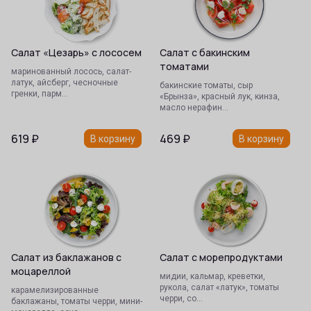
Салат «Цезарь» с лососем
Салат с бакинским
томатами
маринованный лосось, салат-
латук, айсберг, чесночные
бакинские томаты, сыр
гренки, парм…
«Брынза», красный лук, кинза,
масло нерафин…
619
₽
469
₽
В корзину
В корзину
Салат из баклажанов с
Салат с морепродуктами
моцареллой
мидии, кальмар, креветки,
рукола, салат «латук», томаты
карамелизированные
черри, со…
баклажаны, томаты черри, мини-