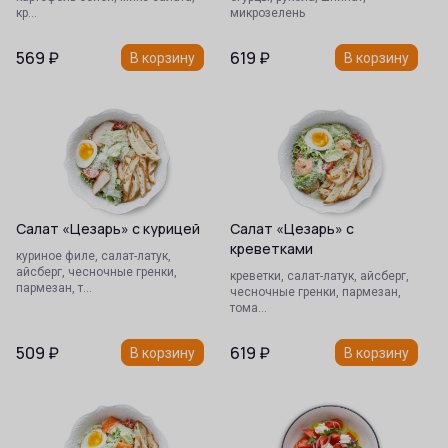
кр…
микрозелень
569
₽
619
₽
В корзину
В корзину
Салат «Цезарь» с курицей
Салат «Цезарь» с
креветками
куриное филе, салат-латук,
айсберг, чесночные гренки,
креветки, салат-латук, айсберг,
пармезан, т…
чесночные гренки, пармезан,
тома…
509
₽
619
₽
В корзину
В корзину