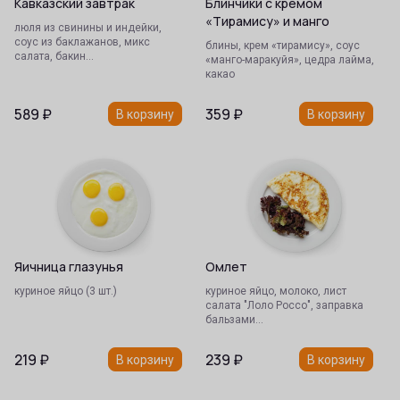
Кавказский завтрак
Блинчики с кремом
«Тирамису» и манго
люля из свинины и индейки,
соус из баклажанов, микс
блины, крем «тирамису», соус
салата, бакин…
«манго-маракуйя», цедра лайма,
какао
589
₽
359
₽
В корзину
В корзину
Яичница глазунья
Омлет
куриное яйцо (3 шт.)
куриное яйцо, молоко, лист
салата "Лоло Россо", заправка
бальзами…
219
₽
239
₽
В корзину
В корзину