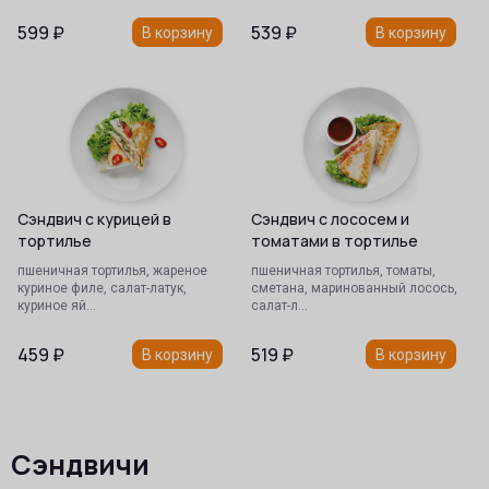
599
₽
539
₽
В корзину
В корзину
Сэндвич с курицей в
Сэндвич с лососем и
тортилье
томатами в тортилье
пшеничная тортилья, жареное
пшеничная тортилья, томаты,
куриное филе, салат-латук,
сметана, маринованный лосось,
куриное яй…
салат-л…
459
₽
519
₽
В корзину
В корзину
Сэндвичи