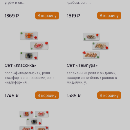
угрём и сн…
крабом, ролл…
1869
₽
1619
₽
В корзину
В корзину
Сет «Классика»
Сет «Темпура»
ролл «филадельфия», ролл
запечённый ролл с мидиями,
«калфорния с лососем», ролл
ассорти запечённых роллов с
«калифорния…
мидиями, у…
1749
₽
1589
₽
В корзину
В корзину