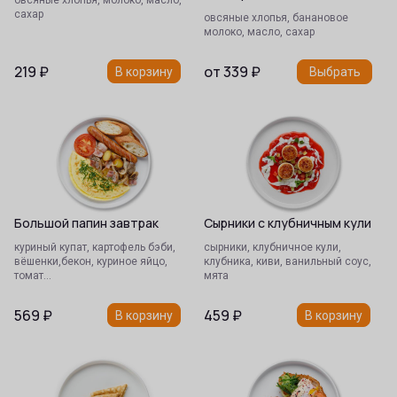
овсяные хлопья, молоко, масло,
сахар
овсяные хлопья, банановое
молоко, масло, сахар
219
₽
от
339
₽
В корзину
Выбрать
Большой папин завтрак
Сырники с клубничным кули
куриный купат, картофель бэби,
сырники, клубничное кули,
вёшенки,бекон, куриное яйцо,
клубника, киви, ванильный соус,
томат…
мята
569
₽
459
₽
В корзину
В корзину