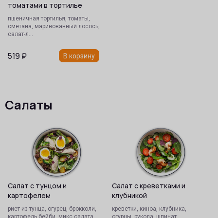
томатами в тортилье
пшеничная тортилья, томаты,
сметана, маринованный лосось,
салат-л…
519
₽
В корзину
Салаты
Салат с тунцом и
Салат с креветками и
картофелем
клубникой
риет из тунца, огурец, брокколи,
креветки, киноа, клубника,
картофель бейби, микс салата,
огурцы, рукола, шпинат,