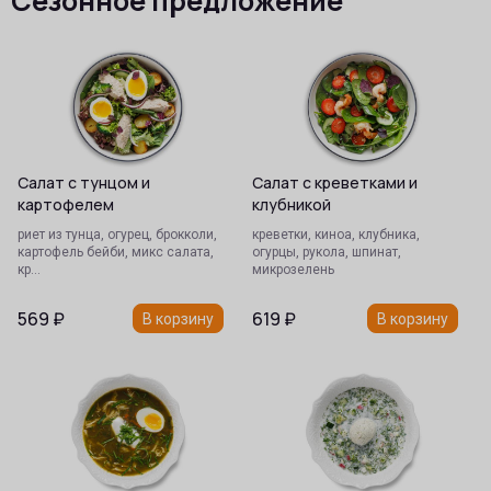
Сезонное предложение
Салат с тунцом и
Салат с креветками и
картофелем
клубникой
риет из тунца, огурец, брокколи,
креветки, киноа, клубника,
картофель бейби, микс салата,
огурцы, рукола, шпинат,
кр…
микрозелень
569
₽
619
₽
В корзину
В корзину