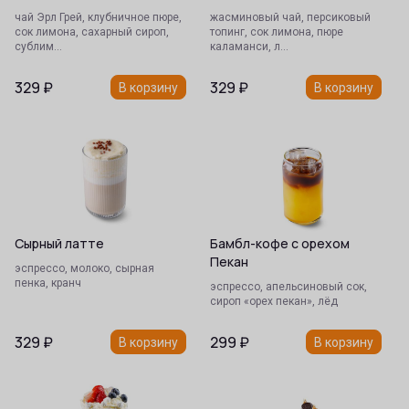
чай Эрл Грей, клубничное пюре,
жасминовый чай, персиковый
сок лимона, сахарный сироп,
топинг, сок лимона, пюре
сублим…
каламанси, л…
329
₽
329
₽
В корзину
В корзину
Сырный латте
Бамбл-кофе с орехом
Пекан
эспрессо, молоко, сырная
пенка, кранч
эспрессо, апельсиновый сок,
сироп «орех пекан», лёд
329
₽
299
₽
В корзину
В корзину