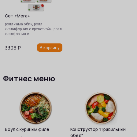
Сет «Мега»
ролл «ама эби», ролл
«калифорния с креветкой», ролл
«калфорния с…
3309
₽
В корзину
Фитнес меню
Боул с куриным филе
Конструктор "Правильный
обед"