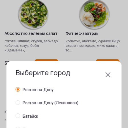
Абсолютно зелёный салат
Фитнес-завтрак
рукола, шпинат, огурец, авокадо,
креветки, авокадо, куриное яйцо,
кабачок, латук, бобы
сливочное масло, микс салата,
«Эдамаме»,…
то…
579
₽
599
₽
В корзину
В корзину
Выберите город
Ростов-на-Дону
Ростов-на-Дону (Ленинаван)
Киноа отварная
Смузи Йога
Батайск
киноа отварная
пюре из маракуйи, банан,
зеленый чай, куркума, сироп