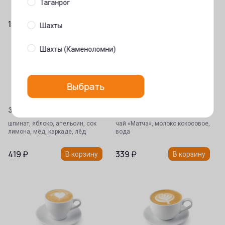
сахарный, кл…
Таганрог
139
₽
419
₽
В корзину
В корзину
Шахты
Шахты (Каменоломни)
Выбрать
Зелёный смузи
«Матча» латте
шпинат, яблоко, апельсин, сок
чай «Матча», молоко кокосовое,
лимона, мёд, каркаде, лёд
вода
419
₽
339
₽
В корзину
В корзину