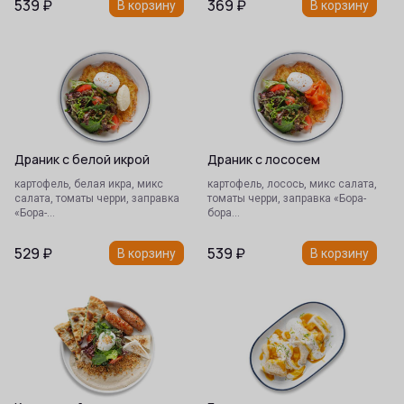
539
₽
369
₽
В корзину
В корзину
Драник с белой икрой
Драник с лососем
картофель, белая икра, микс
картофель, лосось, микс салата,
салата, томаты черри, заправка
томаты черри, заправка «Бора-
«Бора-…
бора…
529
₽
539
₽
В корзину
В корзину