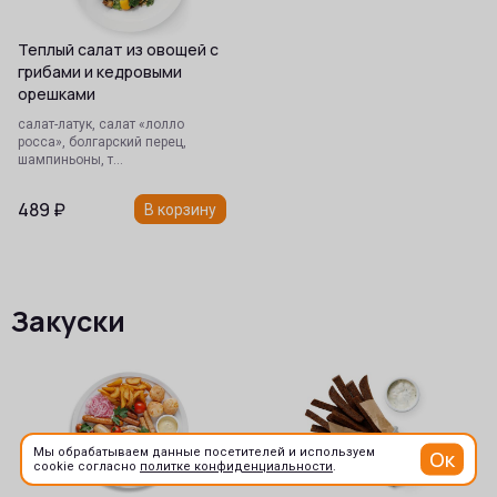
Теплый салат из овощей с
грибами и кедровыми
орешками
салат-латук, салат «лолло
росса», болгарский перец,
шампиньоны, т…
489
₽
В корзину
Закуски
Мы обрабатываем данные посетителей и используем
Ок
cookie согласно
политке конфиденциальности
.