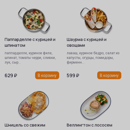
Паппарделле с курицей и
Шаурма с курицей и
шпинатом
овощами
паппарделле, куриное филе,
лаваш, куриное бедро, салат из
шпинат, томаты черри, сливки,
капусты, огурцы, помидоры,
лук, сыр…
фирменн…
629
₽
599
₽
В корзину
В корзину
Шницель со свежим
Веллингтон с лососем