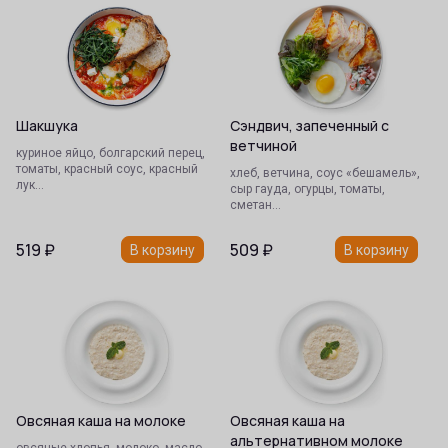
Шакшука
Сэндвич, запеченный с
ветчиной
куриное яйцо, болгарский перец,
томаты, красный соус, красный
хлеб, ветчина, соус «бешамель»,
лук…
сыр гауда, огурцы, томаты,
сметан…
519
₽
509
₽
В корзину
В корзину
Овсяная каша на молоке
Овсяная каша на
альтернативном молоке