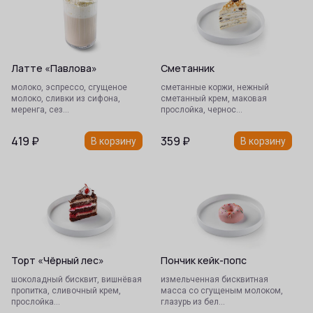
Латте «Павлова»
Сметанник
молоко, эспрессо, сгущеное
сметанные коржи, нежный
молоко, сливки из сифона,
сметанный крем, маковая
меренга, сез…
прослойка, чернос…
419
₽
359
₽
В корзину
В корзину
Торт «Чёрный лес»
Пончик кейк-попс
шоколадный бисквит, вишнёвая
измельченная бисквитная
пропитка, сливочный крем,
масса со сгущеным молоком,
прослойка…
глазурь из бел…