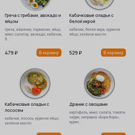
Греча с грибами, авокадо и
Кабачковые оладьи с
яйцом
белой икрой
греча, вёшенки, пармезан, яйцо,
кабачки, белая икра, куриное
микс салатов, авокадо, кабачок,
яйцо, зелёное масло
б…
479
₽
529
₽
В корзину
В корзину
Кабачковые оладьи с
Драник с овощами
лососем
картофель, микс салата, томаты
черри, заправка «Бора-бора»,
кабачки, лосось, куриное яйцо,
курин…
зелёное масло