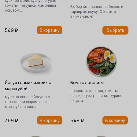
куриное филе, кускус, огурцы,
томаты, петрушка, лимонный
Выбирайте основное блюдо и
сок, том…
гарнир по вкусу. Обратите
внимание, чт…
549
₽
В корзину
Выбрать
Йогуртовый чизкейк с
Боул с лососем
маракуйей
лосось, рис, киноа, томаты
черри, огурец, шпинат, куриное
мусс на основе йогурта с
яйцо, и…
творожным сыром и пюре
маракуйи, овсяная…
369
₽
649
₽
В корзину
В корзину