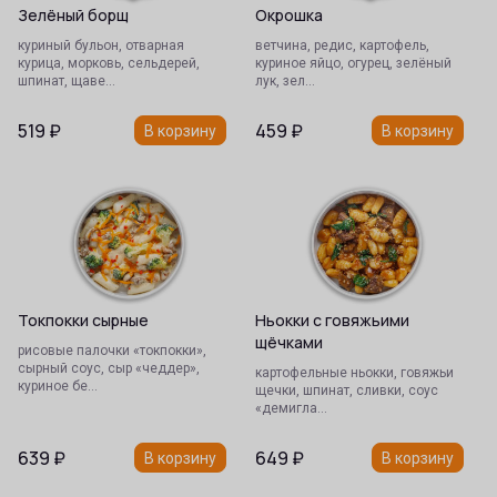
Зелёный борщ
Окрошка
куриный бульон, отварная
ветчина, редис, картофель,
курица, морковь, сельдерей,
куриное яйцо, огурец, зелёный
шпинат, щаве…
лук, зел…
519
₽
459
₽
В корзину
В корзину
Токпокки сырные
Ньокки с говяжьими
щёчками
рисовые палочки «токпокки»,
сырный соус, сыр «чеддер»,
картофельные ньокки, говяжьи
куриное бе…
щечки, шпинат, сливки, соус
«демигла…
639
₽
649
₽
В корзину
В корзину