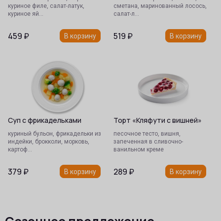
куриное филе, салат-латук,
сметана, маринованный лосось,
куриное яй…
салат-л…
459
₽
519
₽
В корзину
В корзину
Суп с фрикадельками
Торт «Кляфути с вишней»
куриный бульон, фрикадельки из
песочное тесто, вишня,
индейки, брокколи, морковь,
запеченная в сливочно-
картоф…
ванильном креме
379
₽
289
₽
В корзину
В корзину