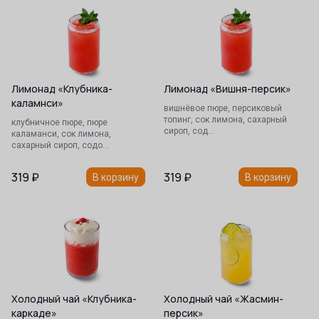
Лимонад «Клубника-
Лимонад «Вишня-персик»
каламнси»
вишнёвое пюре, персиковый
топинг, сок лимона, сахарный
клубничное пюре, пюре
сироп, сод…
каламанси, сок лимона,
сахарный сироп, содо…
319
₽
319
₽
В корзину
В корзину
Холодный чай «Клубника-
Холодный чай «Жасмин-
каркаде»
персик»