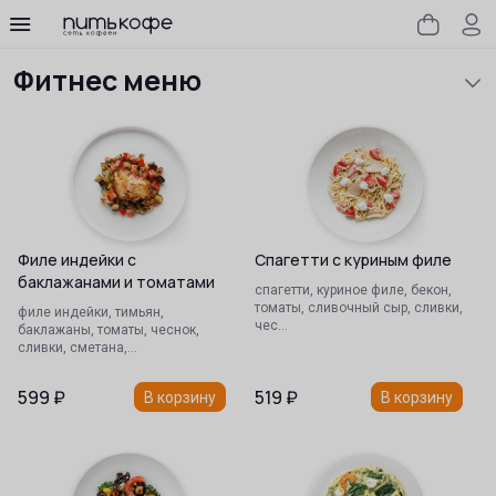
Наша классика с 2006 года
Сезонное предложение
Сеты
Сэндвичи
Салаты
Закуски
Супы
Хлеб
Основные блюда
Гарниры
Соусы
Вок
Паста
Пицца
Роллы
Десерты
Детское меню
Кофе и какао
Чай
Напитки
Наша классика с 2006 года
Фитнес меню
Филе индейки с
Спагетти с куриным филе
баклажанами и томатами
спагетти, куриное филе, бекон,
томаты, сливочный сыр, сливки,
филе индейки, тимьян,
чес…
баклажаны, томаты, чеснок,
сливки, сметана,…
599
₽
519
₽
В корзину
В корзину