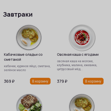
Завтраки
Завтраки
Кабачковые оладьи со
Овсяная каша с ягодами
сметаной
овсяная каша на молоке,
клубника, малина, ежевика,
кабачки, куриное яйцо, сметана,
цитрусовый мёд…
зелёное масло
369
₽
379
₽
В корзину
В корзину