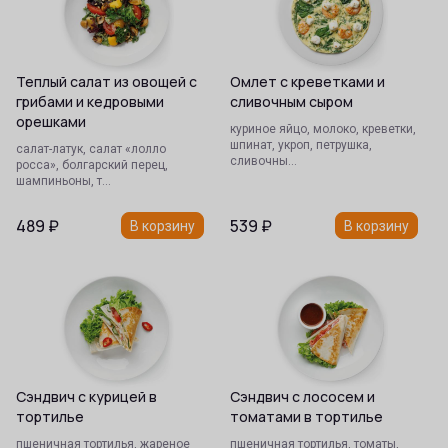
Теплый салат из овощей с
Омлет с креветками и
грибами и кедровыми
сливочным сыром
орешками
куриное яйцо, молоко, креветки,
шпинат, укроп, петрушка,
салат-латук, салат «лолло
сливочны…
росса», болгарский перец,
шампиньоны, т…
489
₽
539
₽
В корзину
В корзину
Сэндвич с курицей в
Сэндвич с лососем и
тортилье
томатами в тортилье
пшеничная тортилья, жареное
пшеничная тортилья, томаты,