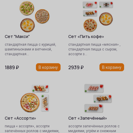
Сет "Макси"
Сет «Пить кофе»
стандартная пицца с курицей,
стандартная пицца «мясная» ,
шампиньонами и ветчиной,
стандартная пицца с сыром,
стандартная…
ассорти з…
1889
₽
2939
₽
В корзину
В корзину
Сет «Ассорти»
Сет «Запечённый»
пицца « ассорти», ассорти
ассорти запечённых роллов с
запечённых роллов с мидиями,
мидиями, угрём и снежным