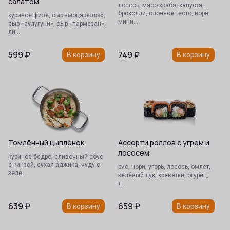
салатом
лосось, мясо краба, капуста,
броколли, слоёное тесто, нори,
куриное филе, сыр «моцарелла»,
мини…
сыр «сулугуни», сыр «пармезан»,
ли…
599
₽
749
₽
В корзину
В корзину
Томлённый цыплёнок
Ассорти роллов с угрем и
лососем
куриное бедро, сливочный соус
с кинзой, сухая аджика, чуду с
рис, нори, угорь, лосось, омлет,
зеле…
зелёный лук, креветки, огурец,
т…
639
₽
659
₽
В корзину
В корзину