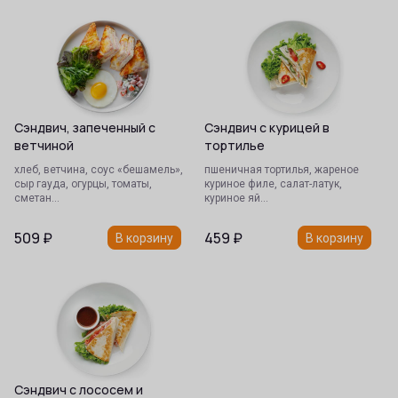
Сэндвич, запеченный с
Сэндвич с курицей в
ветчиной
тортилье
хлеб, ветчина, соус «бешамель»,
пшеничная тортилья, жареное
сыр гауда, огурцы, томаты,
куриное филе, салат-латук,
сметан…
куриное яй…
509
₽
459
₽
В корзину
В корзину
Сэндвич с лососем и