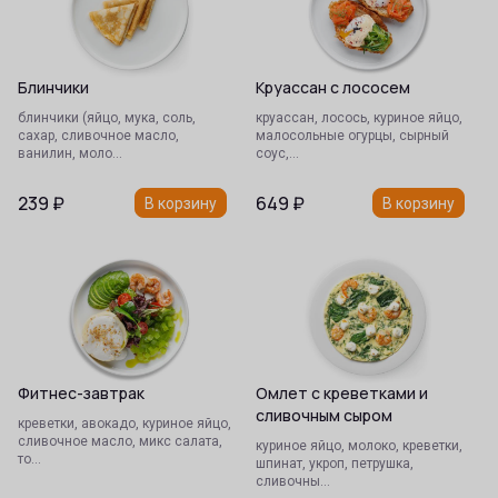
Блинчики
Круассан с лососем
блинчики (яйцо, мука, соль,
круассан, лосось, куриное яйцо,
сахар, сливочное масло,
малосольные огурцы, сырный
ванилин, моло…
соус,…
239
₽
649
₽
В корзину
В корзину
Фитнес-завтрак
Омлет с креветками и
сливочным сыром
креветки, авокадо, куриное яйцо,
сливочное масло, микс салата,
куриное яйцо, молоко, креветки,
то…
шпинат, укроп, петрушка,
сливочны…