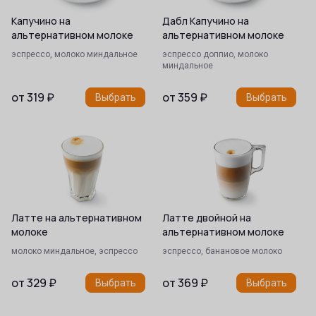
Капучино на
Дабл Капучино на
альтернативном молоке
альтернативном молоке
эспрессо, молоко миндальное
эспрессо доппио, молоко
миндальное
от
319
₽
от
359
₽
Выбрать
Выбрать
Латте на альтернативном
Латте двойной на
молоке
альтернативном молоке
молоко миндальное, эспрессо
эспрессо, банановое молоко
от
329
₽
от
369
₽
Выбрать
Выбрать