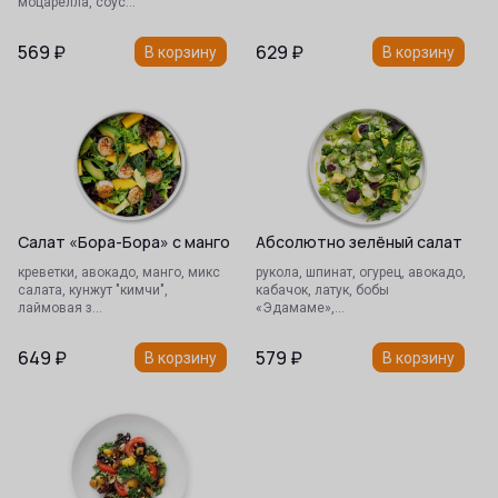
моцарелла, соус…
569
₽
629
₽
В корзину
В корзину
Салат «Бора-Бора» с манго
Абсолютно зелёный салат
креветки, авокадо, манго, микс
рукола, шпинат, огурец, авокадо,
салата, кунжут "кимчи",
кабачок, латук, бобы
лаймовая з…
«Эдамаме»,…
649
₽
579
₽
В корзину
В корзину