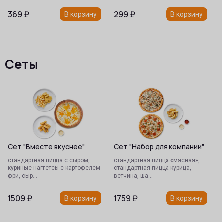
369
₽
299
₽
В корзину
В корзину
Сеты
Сет "Вместе вкуснее"
Сет "Набор для компании"
стандартная пицца с сыром,
стандартная пицца «мясная»,
куриные наггетсы с картофелем
стандартная пицца курица,
фри, сыр…
ветчина, ша…
1509
₽
1759
₽
В корзину
В корзину