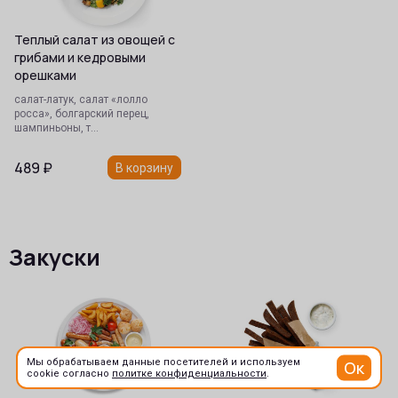
Теплый салат из овощей с
грибами и кедровыми
орешками
салат-латук, салат «лолло
росса», болгарский перец,
шампиньоны, т…
489
₽
В корзину
Закуски
Мы обрабатываем данные посетителей и используем
Ок
cookie согласно
политке конфиденциальности
.