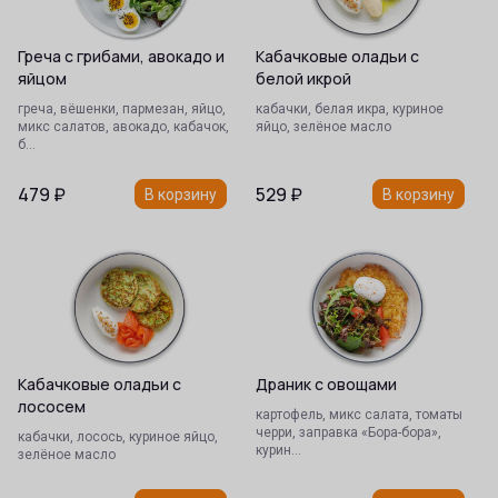
Греча с грибами, авокадо и
Кабачковые оладьи с
яйцом
белой икрой
греча, вёшенки, пармезан, яйцо,
кабачки, белая икра, куриное
микс салатов, авокадо, кабачок,
яйцо, зелёное масло
б…
479
₽
529
₽
В корзину
В корзину
Кабачковые оладьи с
Драник с овощами
лососем
картофель, микс салата, томаты
черри, заправка «Бора-бора»,
кабачки, лосось, куриное яйцо,
курин…
зелёное масло