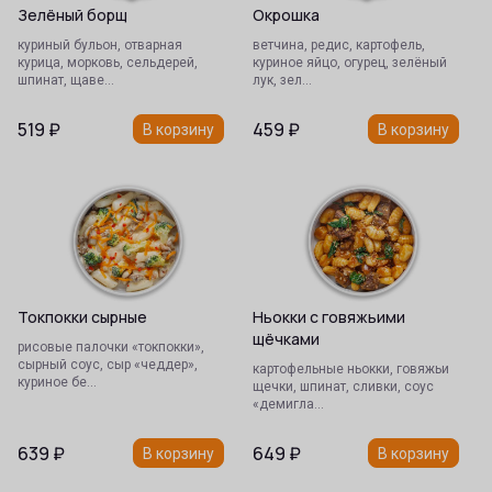
Зелёный борщ
Окрошка
куриный бульон, отварная
ветчина, редис, картофель,
курица, морковь, сельдерей,
куриное яйцо, огурец, зелёный
шпинат, щаве…
лук, зел…
519
₽
459
₽
В корзину
В корзину
Токпокки сырные
Ньокки с говяжьими
щёчками
рисовые палочки «токпокки»,
сырный соус, сыр «чеддер»,
картофельные ньокки, говяжьи
куриное бе…
щечки, шпинат, сливки, соус
«демигла…
639
₽
649
₽
В корзину
В корзину