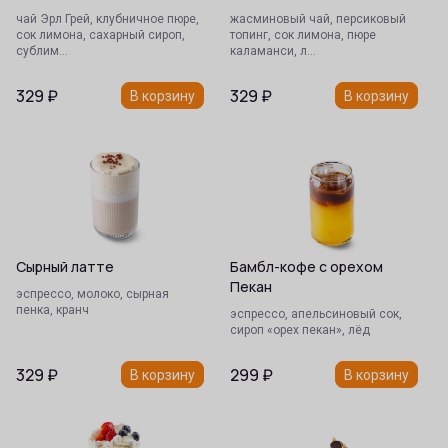
чай Эрл Грей, клубничное пюре,
жасминовый чай, персиковый
сок лимона, сахарный сироп,
топинг, сок лимона, пюре
сублим…
каламанси, л…
329
₽
329
₽
В корзину
В корзину
Сырный латте
Бамбл-кофе с орехом
Пекан
эспрессо, молоко, сырная
пенка, кранч
эспрессо, апельсиновый сок,
сироп «орех пекан», лёд
329
₽
299
₽
В корзину
В корзину