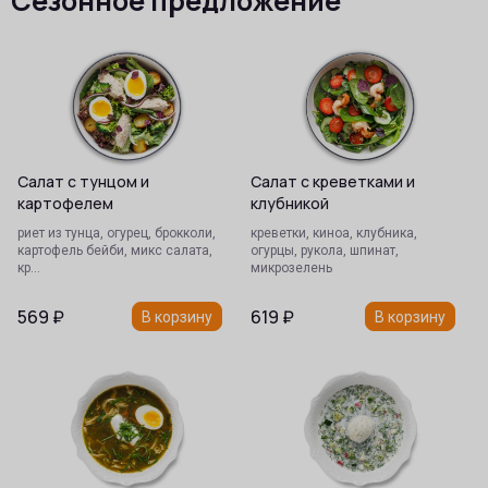
Сезонное предложение
Салат с тунцом и
Салат с креветками и
картофелем
клубникой
риет из тунца, огурец, брокколи,
креветки, киноа, клубника,
картофель бейби, микс салата,
огурцы, рукола, шпинат,
кр…
микрозелень
569
₽
619
₽
В корзину
В корзину