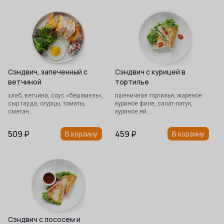
Сэндвич, запеченный с
Сэндвич с курицей в
ветчиной
тортилье
хлеб, ветчина, соус «бешамель»,
пшеничная тортилья, жареное
сыр гауда, огурцы, томаты,
куриное филе, салат-латук,
сметан…
куриное яй…
509
₽
459
₽
В корзину
В корзину
Сэндвич с лососем и