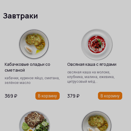
Завтраки
Кабачковые оладьи со
Овсяная каша с ягодами
сметаной
овсяная каша на молоке,
клубника, малина, ежевика,
кабачки, куриное яйцо, сметана,
цитрусовый мёд…
зелёное масло
369
₽
379
₽
В корзину
В корзину