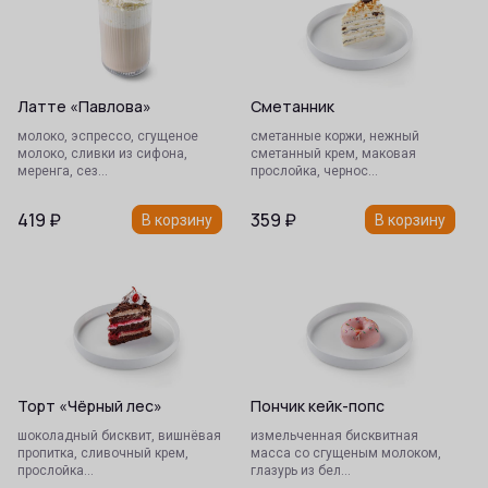
Латте «Павлова»
Сметанник
молоко, эспрессо, сгущеное
сметанные коржи, нежный
молоко, сливки из сифона,
сметанный крем, маковая
меренга, сез…
прослойка, чернос…
419
₽
359
₽
В корзину
В корзину
Торт «Чёрный лес»
Пончик кейк-попс
шоколадный бисквит, вишнёвая
измельченная бисквитная
пропитка, сливочный крем,
масса со сгущеным молоком,
прослойка…
глазурь из бел…