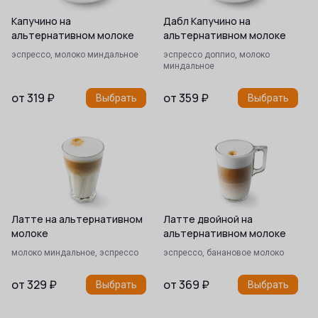
Капучино на
Дабл Капучино на
альтернативном молоке
альтернативном молоке
эспрессо, молоко миндальное
эспрессо доппио, молоко
миндальное
от
319
₽
от
359
₽
Выбрать
Выбрать
Латте на альтернативном
Латте двойной на
молоке
альтернативном молоке
молоко миндальное, эспрессо
эспрессо, банановое молоко
от
329
₽
от
369
₽
Выбрать
Выбрать