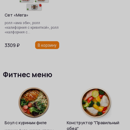
Сет «Мега»
ролл «ама эби», ролл
«калифорния с креветкой», ролл
«калфорния с…
3309
₽
В корзину
Фитнес меню
Боул с куриным филе
Конструктор "Правильный
обед"