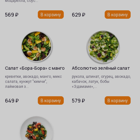
моцарелла, соус…
569
₽
629
₽
В корзину
В корзину
Салат «Бора-Бора» с манго
Абсолютно зелёный салат
креветки, авокадо, манго, микс
рукола, шпинат, огурец, авокадо,
салата, кунжут "кимчи",
кабачок, латук, бобы
лаймовая з…
«Эдамаме»,…
649
₽
579
₽
В корзину
В корзину