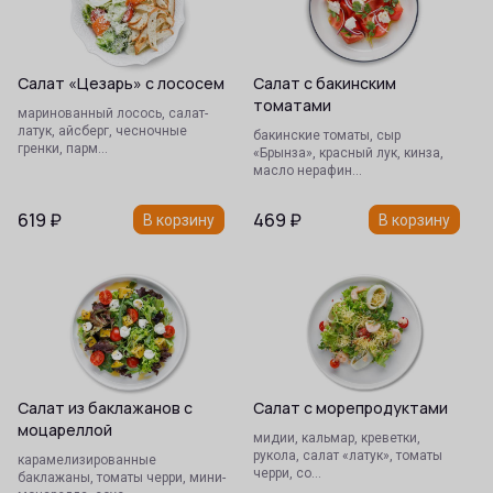
Салат «Цезарь» с лососем
Салат с бакинским
томатами
маринованный лосось, салат-
латук, айсберг, чесночные
бакинские томаты, сыр
гренки, парм…
«Брынза», красный лук, кинза,
масло нерафин…
619
₽
469
₽
В корзину
В корзину
Салат из баклажанов с
Салат с морепродуктами
моцареллой
мидии, кальмар, креветки,
рукола, салат «латук», томаты
карамелизированные
черри, со…
баклажаны, томаты черри, мини-