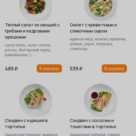
Теплый салат из овощей с
Омлет с креветками и
грибами и кедровыми
сливочным сыром
орешками
куриное яйцо, молоко, креветки,
шпинат, укроп, петрушка,
салат-латук, салат «лолло
сливочны…
росса», болгарский перец,
шампиньоны, т…
489
₽
539
₽
В корзину
В корзину
Сэндвич с курицей в
Сэндвич с лососем и
тортилье
томатами в тортилье
пшеничная тортилья, жареное
пшеничная тортилья, томаты,