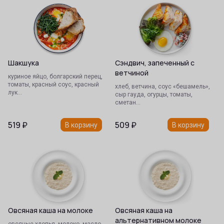
Шакшука
Сэндвич, запеченный с
ветчиной
куриное яйцо, болгарский перец,
томаты, красный соус, красный
хлеб, ветчина, соус «бешамель»,
лук…
сыр гауда, огурцы, томаты,
сметан…
519
₽
509
₽
В корзину
В корзину
Овсяная каша на молоке
Овсяная каша на
альтернативном молоке