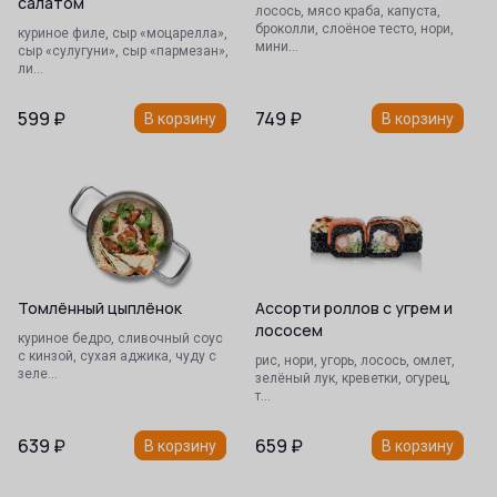
салатом
лосось, мясо краба, капуста,
броколли, слоёное тесто, нори,
куриное филе, сыр «моцарелла»,
мини…
сыр «сулугуни», сыр «пармезан»,
ли…
599
₽
749
₽
В корзину
В корзину
Томлённый цыплёнок
Ассорти роллов с угрем и
лососем
куриное бедро, сливочный соус
с кинзой, сухая аджика, чуду с
рис, нори, угорь, лосось, омлет,
зеле…
зелёный лук, креветки, огурец,
т…
639
₽
659
₽
В корзину
В корзину