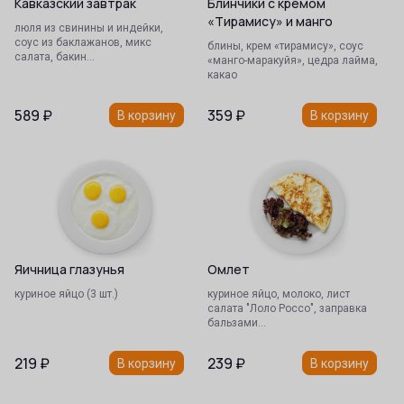
Кавказский завтрак
Блинчики с кремом
«Тирамису» и манго
люля из свинины и индейки,
соус из баклажанов, микс
блины, крем «тирамису», соус
салата, бакин…
«манго-маракуйя», цедра лайма,
какао
589
₽
359
₽
В корзину
В корзину
Яичница глазунья
Омлет
куриное яйцо (3 шт.)
куриное яйцо, молоко, лист
салата "Лоло Россо", заправка
бальзами…
219
₽
239
₽
В корзину
В корзину