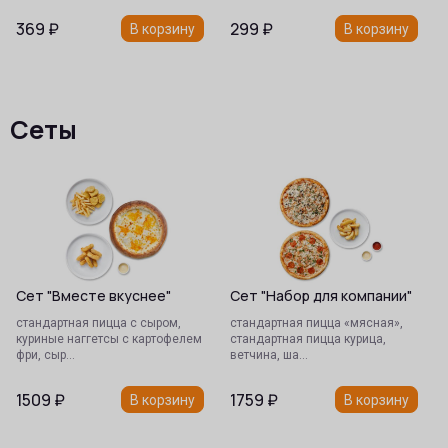
369
₽
299
₽
В корзину
В корзину
Сеты
Сет "Вместе вкуснее"
Сет "Набор для компании"
стандартная пицца с сыром,
стандартная пицца «мясная»,
куриные наггетсы с картофелем
стандартная пицца курица,
фри, сыр…
ветчина, ша…
1509
₽
1759
₽
В корзину
В корзину