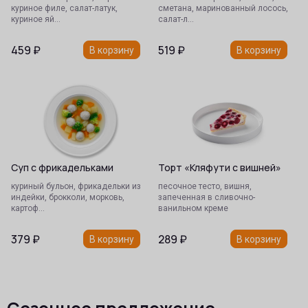
куриное филе, салат-латук,
сметана, маринованный лосось,
куриное яй…
салат-л…
459
₽
519
₽
В корзину
В корзину
Суп с фрикадельками
Торт «Кляфути с вишней»
куриный бульон, фрикадельки из
песочное тесто, вишня,
индейки, брокколи, морковь,
запеченная в сливочно-
картоф…
ванильном креме
379
₽
289
₽
В корзину
В корзину