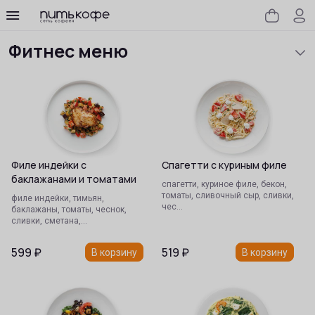
Наша классика с 2006 года
Сезонное предложение
Сеты
Завтраки
Сэндвичи
Салаты
Закуски
Супы
Хлеб
Основные блюда
Гарниры
Соусы
Вок
Пицца
Роллы
Десерты
Детское меню
Кофе и какао
Чай
Напитки
Наша классика с 2006 года
Фитнес меню
Филе индейки с
Спагетти с куриным филе
баклажанами и томатами
спагетти, куриное филе, бекон,
томаты, сливочный сыр, сливки,
филе индейки, тимьян,
чес…
баклажаны, томаты, чеснок,
сливки, сметана,…
599
₽
519
₽
В корзину
В корзину