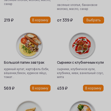
овсяные хлопья, молоко, масло,
сахар
овсяные хлопья, банановое
молоко, масло, сахар
219
₽
от
339
₽
В корзину
Выбрать
Большой папин завтрак
Сырники с клубничным кули
куриный купат, картофель бэби,
сырники, клубничное кули,
вёшенки,бекон, куриное яйцо,
клубника, киви, ванильный соус,
томат…
мята
569
₽
459
₽
В корзину
В корзину