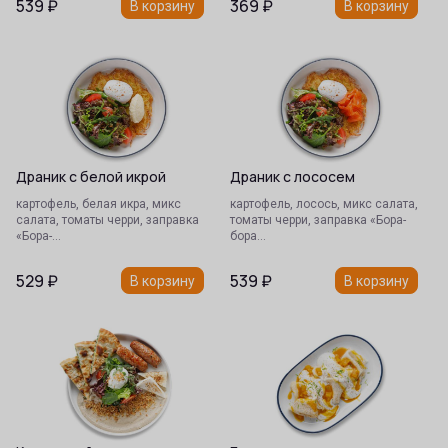
539
₽
369
₽
В корзину
В корзину
Драник с белой икрой
Драник с лососем
картофель, белая икра, микс
картофель, лосось, микс салата,
салата, томаты черри, заправка
томаты черри, заправка «Бора-
«Бора-…
бора…
529
₽
539
₽
В корзину
В корзину