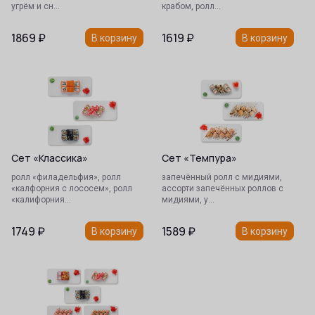
угрём и сн…
крабом, ролл…
1869
₽
1619
₽
В корзину
В корзину
Сет «Классика»
Сет «Темпура»
ролл «филадельфия», ролл
запечённый ролл с мидиями,
«калфорния с лососем», ролл
ассорти запечённых роллов с
«калифорния…
мидиями, у…
1749
₽
1589
₽
В корзину
В корзину