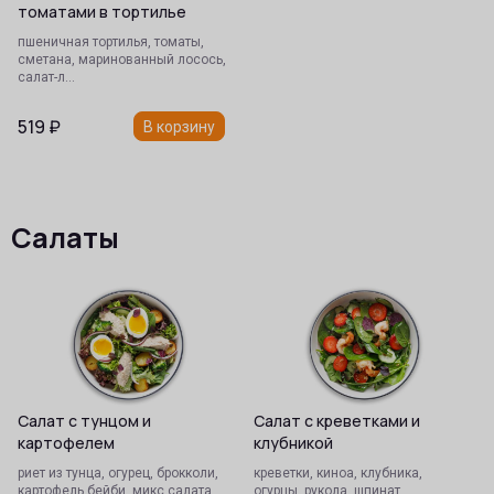
томатами в тортилье
пшеничная тортилья, томаты,
сметана, маринованный лосось,
салат-л…
519
₽
В корзину
Салаты
Салат с тунцом и
Салат с креветками и
картофелем
клубникой
риет из тунца, огурец, брокколи,
креветки, киноа, клубника,
картофель бейби, микс салата,
огурцы, рукола, шпинат,