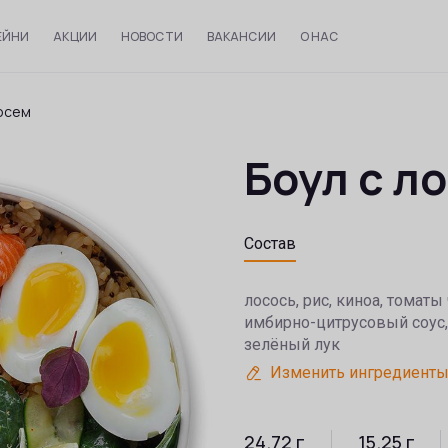
ЕЙНИ
АКЦИИ
НОВОСТИ
ВАКАНСИИ
О НАС
сосем
Боул с л
Состав
лосось, рис, киноа, томаты
имбирно-цитрусовый соус,
зелёный лук
Изменить ингредиент
24.72
г
15.25
г