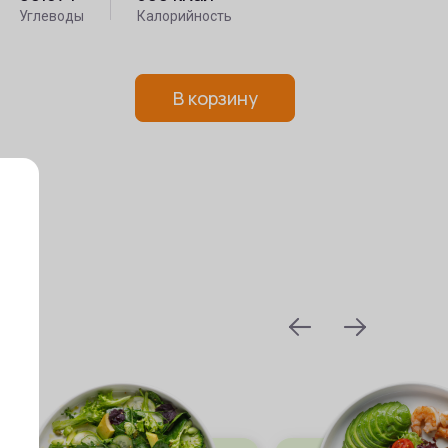
Углеводы
Калорийность
В корзину
prev
next