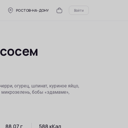
РОСТОВ-НА-ДОНУ
Войти
ососем
 черри, огурец, шпинат, куриное яйцо,
 микрозелень, бобы «эдамаме»,
ы
88.07
г
588
кКал