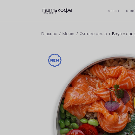
МЕНЮ
КОФ
Главная
/
Меню
/
Фитнес меню
/
Боул с ло