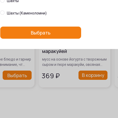
Шахты
Шахты (Каменоломни)
Выбрать
"Правильный
Йогуртовый чизкейк с
маракуйей
е блюдо и гарнир
мусс на основе йогурта с творожным
 внимание, чт…
сыром и пюре маракуйи, овсяная…
369
₽
В корзину
Выбрать