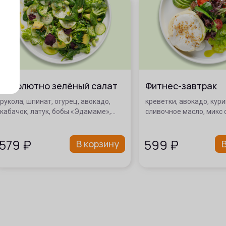
Абсолютно зелёный салат
Фитнес-завтрак
рукола, шпинат, огурец, авокадо,
креветки, авокадо, кури
кабачок, латук, бобы «Эдамаме»,…
сливочное масло, микс 
579
₽
599
₽
В корзину