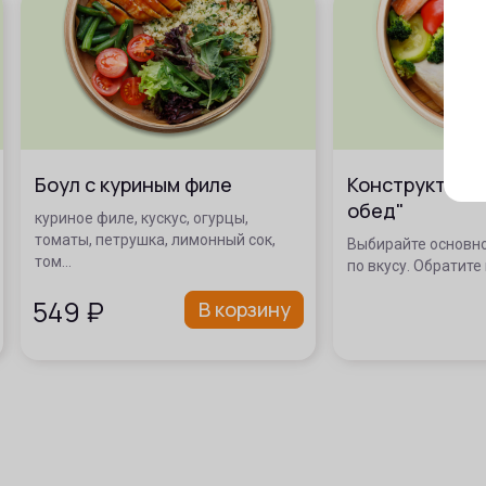
Боул с куриным филе
Конструктор 
обед"
куриное филе, кускус, огурцы,
томаты, петрушка, лимонный сок,
Выбирайте основно
том…
по вкусу. Обратите
549
₽
В корзину