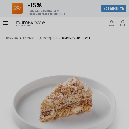
-15%
Установить
на первый заказ доставки
через мобильное приложение
Главная
/
Меню
/
Десерты
/
Киевский торт