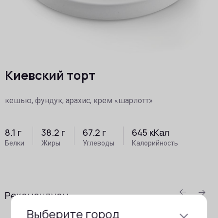
Киевский торт
кешью, фундук, арахис, крем «шарлотт»
8.1
г
38.2
г
67.2
г
645
кКал
Белки
Жиры
Углеводы
Калорийность
prev
ne
Рекомендуем
Выберите город