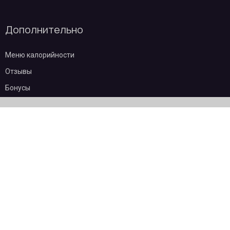
Дополнительно
Меню калорийности
Отзывы
Бонусы
Частые вопросы
О компании
Контакты
Эквайринг
Пользовательское соглашение
Политика конфиденциальности