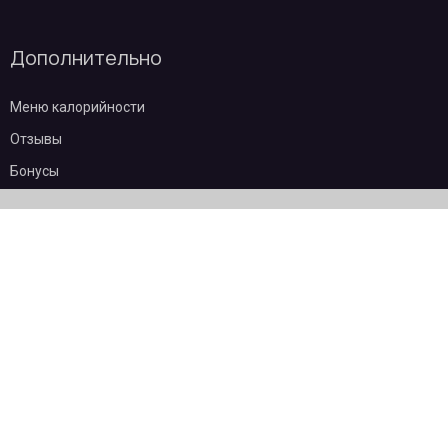
Дополнительно
Меню калорийности
Отзывы
Бонусы
Частые вопросы
О компании
Контакты
Эквайринг
Пользовательское соглашение
Политика конфиденциальности