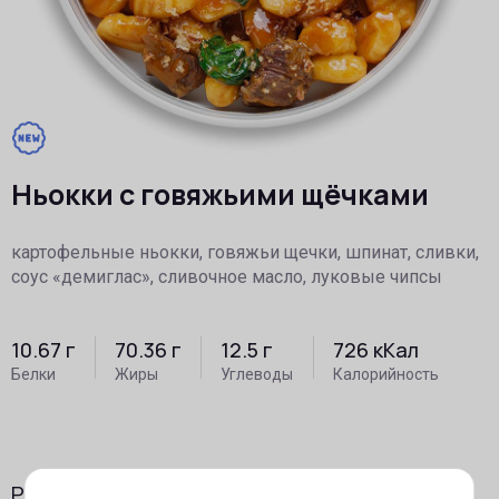
Ньокки с говяжьими щёчками
картофельные ньокки, говяжьи щечки, шпинат, сливки,
соус «демиглас», сливочное масло, луковые чипсы
10.67
г
70.36
г
12.5
г
726
кКал
Белки
Жиры
Углеводы
Калорийность
prev
ne
Рекомендуем