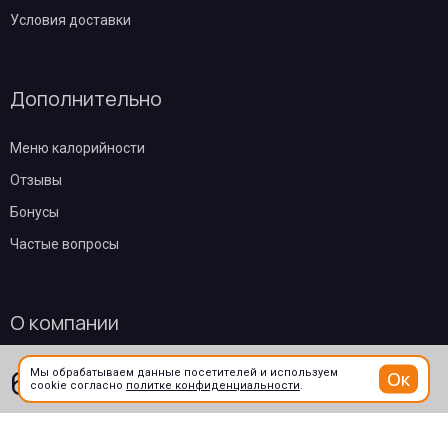
Условия доставки
Дополнительно
Меню калорийности
Отзывы
Бонусы
Частые вопросы
О компании
649
₽
Контакты
Мы обрабатываем данные посетителей и используем
Ок
В корзину
cookie согласно
политке конфиденциальности
.
/ 275гр
Эквайринг
Пользовательское соглашение