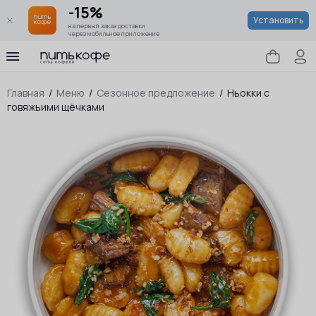
-15%
Установить
на первый заказ доставки
через мобильное приложение
Главная
/
Меню
/
Сезонное предложение
/
Ньокки с
говяжьими щёчками