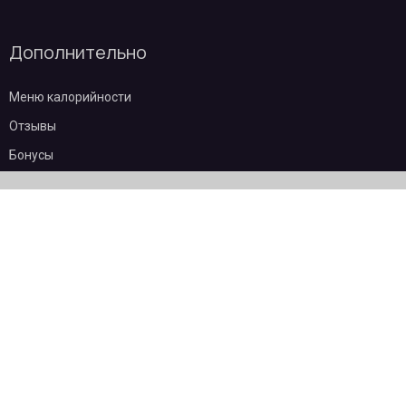
Дополнительно
Меню калорийности
Отзывы
Бонусы
Частые вопросы
О компании
Контакты
Эквайринг
Пользовательское соглашение
Политика конфиденциальности