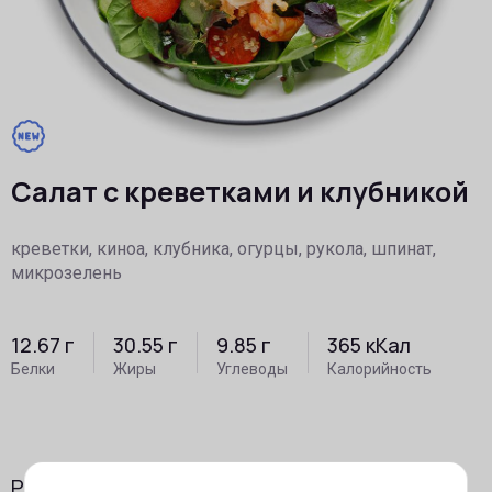
Салат с креветками и клубникой
креветки, киноа, клубника, огурцы, рукола, шпинат,
микрозелень
12.67
г
30.55
г
9.85
г
365
кКал
Белки
Жиры
Углеводы
Калорийность
prev
ne
Рекомендуем