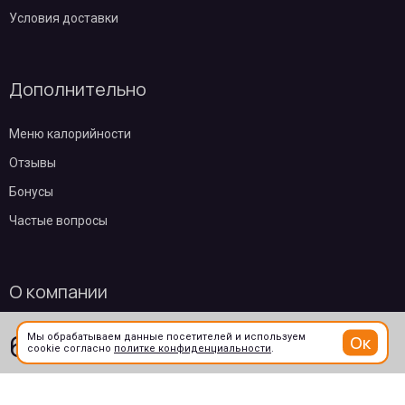
Условия доставки
Дополнительно
Меню калорийности
Отзывы
Бонусы
Частые вопросы
О компании
619
₽
Контакты
Мы обрабатываем данные посетителей и используем
Ок
В корзину
cookie согласно
политке конфиденциальности
.
/ 160гр
Эквайринг
Пользовательское соглашение