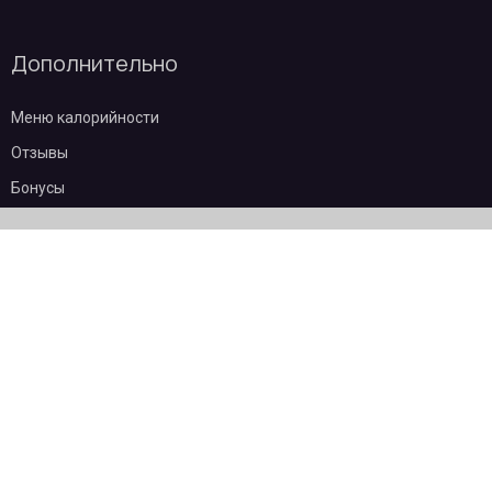
Дополнительно
Меню калорийности
Отзывы
Бонусы
Частые вопросы
О компании
Контакты
Эквайринг
Пользовательское соглашение
Политика конфиденциальности