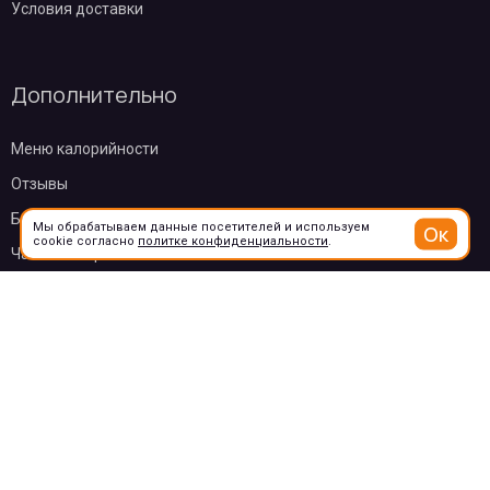
Условия доставки
Дополнительно
Меню калорийности
Отзывы
Бонусы
Мы обрабатываем данные посетителей и используем
Ок
cookie согласно
политке конфиденциальности
.
Частые вопросы
О компании
Контакты
Эквайринг
Пользовательское соглашение