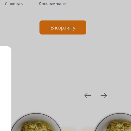
Углеводы
Калорийность
В корзину
prev
next