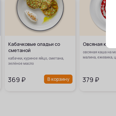
Кабачковые оладьи со
Овсяная каша
сметаной
овсяная каша на мо
малина, ежевика, 
кабачки, куриное яйцо, сметана,
зелёное масло
369
₽
379
₽
В корзину