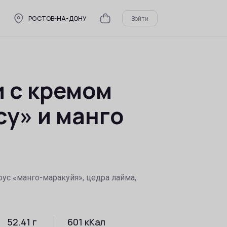
РОСТОВ-НА-ДОНУ
Войти
 с кремом
у» и манго
оус «манго-маракуйя», цедра лайма,
52.41
г
601
кКал