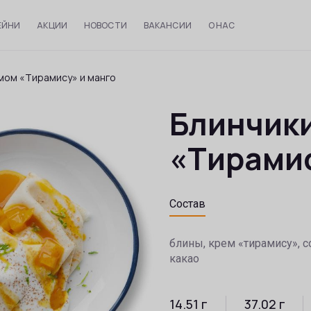
ЕЙНИ
АКЦИИ
НОВОСТИ
ВАКАНСИИ
О НАС
емом «Тирамису» и манго
Блинчики
«Тирамис
Состав
блины, крем «тирамису», с
какао
14.51
г
37.02
г