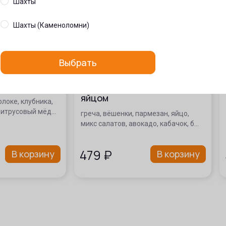
Шахты
Шахты (Каменоломни)
Выбрать
 с ягодами
Греча с грибами, авокадо и
яйцом
локе, клубника,
цитрусовый мёд…
греча, вёшенки, пармезан, яйцо,
микс салатов, авокадо, кабачок, б…
479
₽
В корзину
В корзину