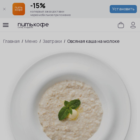
-15%
Установить
на первый заказ доставки
через мобильное приложение
Главная
/
Меню
/
Завтраки
/
Овсяная каша на молоке