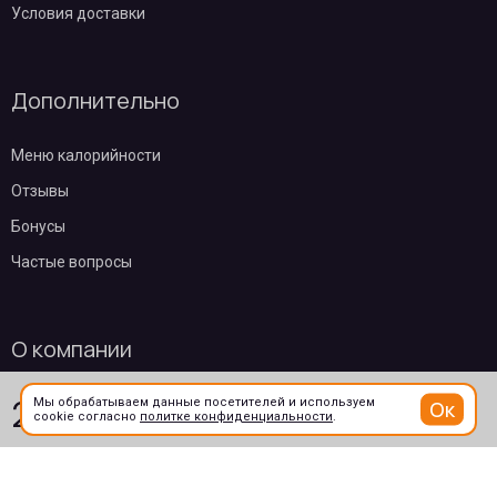
Условия доставки
Дополнительно
Меню калорийности
Отзывы
Бонусы
Частые вопросы
О компании
219
₽
Мы обрабатываем данные посетителей и используем
Контакты
Ок
В корзину
cookie согласно
политке конфиденциальности
.
/ 200гр
Эквайринг
Пользовательское соглашение