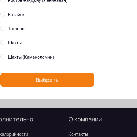
Ростов-на-Дону (Ленинаван)
Батайск
Таганрог
Шахты
Шахты (Каменоломни)
Выбрать
олнительно
О компании
калорийности
Контакты