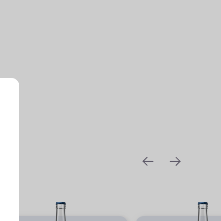
prev
next