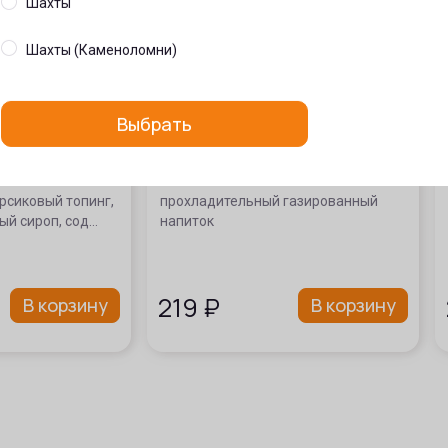
Шахты
Шахты (Каменоломни)
Выбрать
ня-персик»
Рич Кола
рсиковый топинг,
прохладительный газированный
ый сироп, сод…
напиток
219
₽
В корзину
В корзину