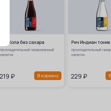
Рич Кола без сахара
Рич Индиан тоник
прохладительный газированный
прохладительный гази
напиток
напиток
219
₽
229
₽
В корзину