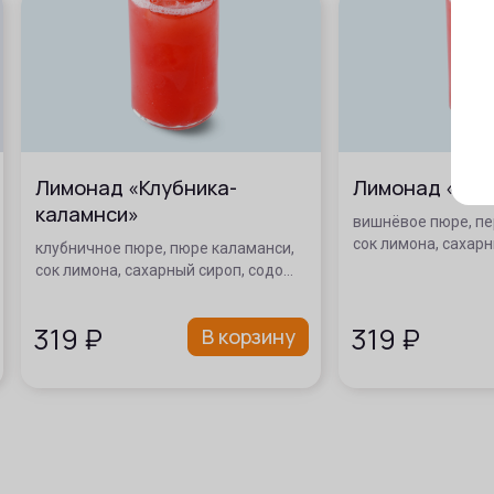
Лимонад «Клубника-
Лимонад «Виш
каламнси»
вишнёвое пюре, пе
сок лимона, сахарн
клубничное пюре, пюре каламанси,
сок лимона, сахарный сироп, содо…
319
₽
319
₽
В корзину