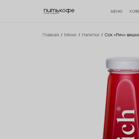
МЕНЮ
КОФ
Главная
/
Меню
/
Напитки
/
Сок «Рич» вишн