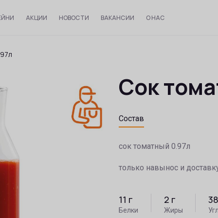
ЕЙНИ
АКЦИИ
НОВОСТИ
ВАКАНСИИ
О НАС
,97л
Сок тома
Состав
сок томатный 0.97л
только навынос и доставк
11
г
2
г
3
Белки
Жиры
Уг