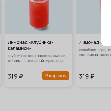
Лимонад «Клубника-
Лимонад «Виш
каламнси»
вишнёвое пюре, пе
сок лимона, сахарн
клубничное пюре, пюре каламанси,
сок лимона, сахарный сироп, содо…
319
₽
319
₽
В корзину