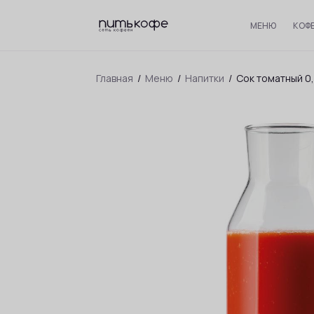
МЕНЮ
КОФ
Главная
/
Меню
/
Напитки
/
Сок томатный 0