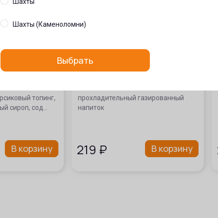
Шахты
Шахты (Каменоломни)
Выбрать
ня-персик»
Рич Кола
рсиковый топинг,
прохладительный газированный
ый сироп, сод…
напиток
219
₽
В корзину
В корзину