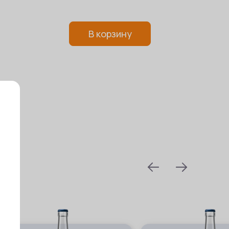
В корзину
prev
next