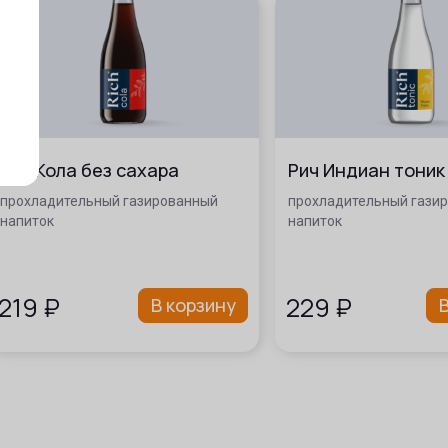
Рич Кола без сахара
Рич Индиан тоник
прохладительный газированный
прохладительный гази
напиток
напиток
219
₽
229
₽
В корзину