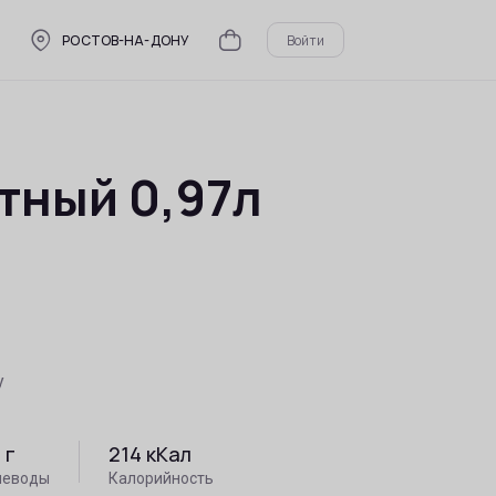
РОСТОВ-НА-ДОНУ
Войти
тный 0,97л
у
8
г
214
кКал
леводы
Калорийность