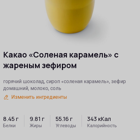
Какао «Соленая карамель» с
жареным зефиром
горячий шоколад, сироп «соленая карамель», зефир
домашний, молоко, соль
Изменить ингредиенты
8.45
г
9.81
г
55.16
г
343
кКал
Белки
Жиры
Углеводы
Калорийность