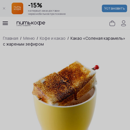
-15%
Установить
на первый заказ доставки
через мобильное приложение
Главная
/
Меню
/
Кофе и какао
/
Какао «Соленая карамель»
с жареным зефиром