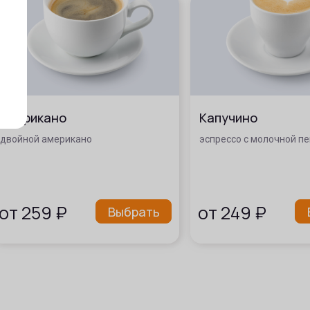
Американо
Капучино
двойной американо
эспрессо с молочной п
от
259
₽
от
249
₽
Выбрать