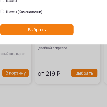
Шахты
Шахты (Каменоломни)
Выбрать
 орехом
Эспрессо
двойной эспрессо
овый сок, сироп
от
219
₽
В корзину
Выбрать