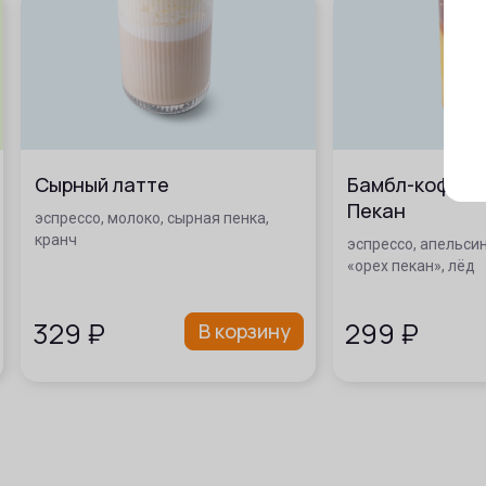
Сырный латте
Бамбл-кофе с
Пекан
эспрессо, молоко, сырная пенка,
кранч
эспрессо, апельсин
«орех пекан», лёд
329
₽
299
₽
В корзину