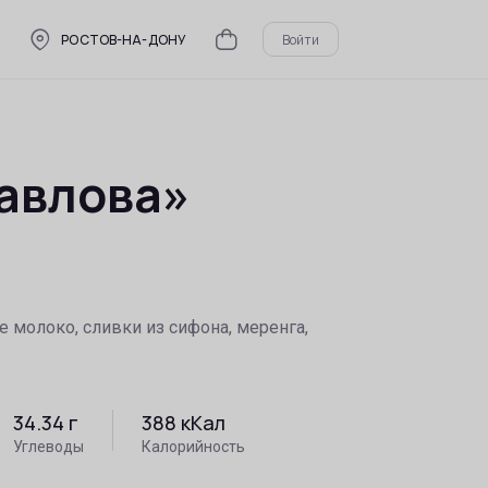
РОСТОВ-НА-ДОНУ
Войти
авлова»
е молоко, сливки из сифона, меренга,
34.34
г
388
кКал
Углеводы
Калорийность