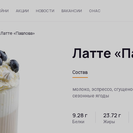
ЕЙНИ
АКЦИИ
НОВОСТИ
ВАКАНСИИ
О НАС
/
Латте «Павлова»
Латте «П
Состав
молоко, эспрессо, сгущено
сезонные ягоды
9.28
г
23.72
г
Белки
Жиры