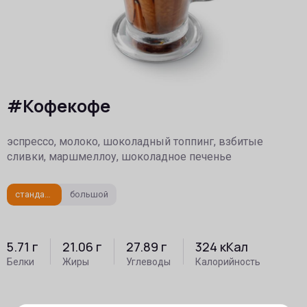
#Кофекофе
эспрессо, молоко, шоколадный топпинг, взбитые
сливки, маршмеллоу, шоколадное печенье
стандартный
большой
5.71
г
21.06
г
27.89
г
324
кКал
Белки
Жиры
Углеводы
Калорийность