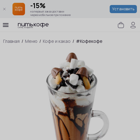
-15%
Установить
на первый заказ доставки
через мобильное приложение
Главная
/
Меню
/
Кофе и какао
/
#Кофекофе