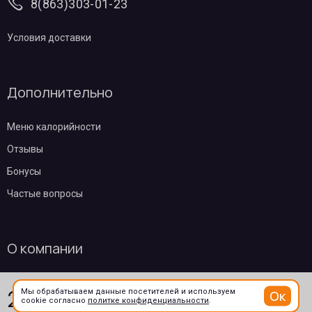
8(863)303-01-23
Условия доставки
Дополнительно
Меню калорийности
Отзывы
Бонусы
Частые вопросы
О компании
Контакты
289
₽
Мы обрабатываем данные посетителей и используем
Ок
В корзину
cookie согласно
политке конфиденциальности
.
/ 220мл
Эквайринг