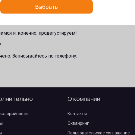
Выбрать
нарный мастер-класс для детей в Питькофе «Спорт»!
лии будут раскрыты уже в это воскресенье!
имся и, конечно, продегустируем!
₽
чено. Записывайтесь по телефону:
олнительно
О компании
калорийности
Контакты
ы
Эквайринг
ы
Пользовательское соглашение