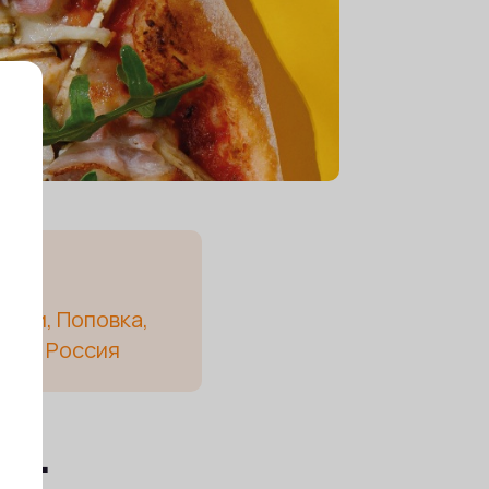
юции, Поповка,
507, Россия
у.