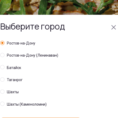
Выберите город
Ростов-на-Дону
Ростов-на-Дону (Ленинаван)
Батайск
альный универмаг, 118, проспект Победа Револ
Таганрог
вская область, Южный федеральный округ, 346
Шахты
класс. Готовим Пицц
Шахты (Каменоломни)