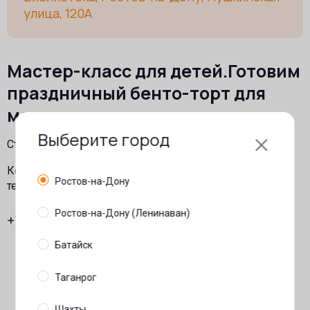
улица, 120А
Мастер-класс для детей.Готовим
праздничный бенто-торт для
мам
Выберите город
Стоимость участия: 1000 р
Количество мест ограничено. Записывайтесь по
Ростов-на-Дону
телефону.
Ростов-на-Дону (Ленинаван)
+7(863)333-38-56
Батайск
Таганрог
Шахты