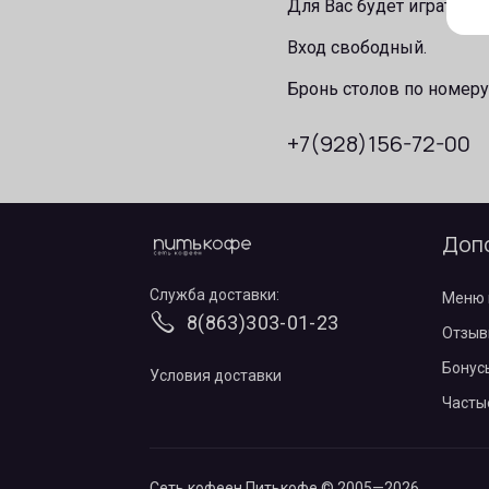
Для Вас будет играть ак
Вход свободный.
Бронь столов по номеру
+7(928)156-72-00
Доп
Служба доставки:
Меню 
8(863)303-01-23
Отзыв
Бонус
Условия доставки
Часты
Сеть кофеен Питькофе
© 2005—2026