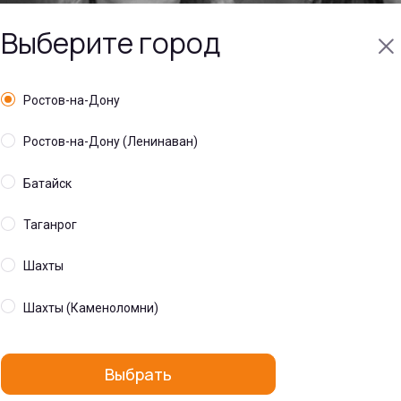
Выберите город
Ростов-на-Дону
Ростов-на-Дону (Ленинаван)
Батайск
00
Таганрог
в-на-Дону, Темерницкая улица, 53/17
Шахты
Шахты (Каменоломни)
wo Red Lips»
Выбрать