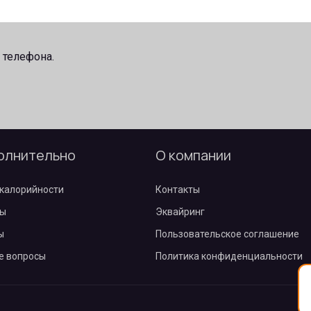
устический «Two Red Lips».
 телефона.
олнительно
О компании
калорийности
Контакты
ы
Эквайринг
ы
Пользовательское соглашение
е вопросы
Политика конфиденциальности