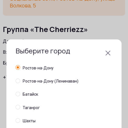
Волкова, 5
Группа «The Cherriezz»
Для Вас будет играть группа «The Cherriezz».
Выберите город
Вход свободный.
Бронь столов по номеру телефона.
Ростов-на-Дону
+7(863)307-90-60
Ростов-на-Дону (Ленинаван)
Батайск
Таганрог
Шахты