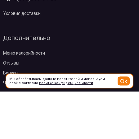
Условия доставки
Дополнительно
Меню калорийности
Отзывы
Бонусы
Мы обрабатываем данные посетителей и используем
Ок
Частые вопросы
cookie согласно
политке конфиденциальности
.
О компании
Контакты
Эквайринг