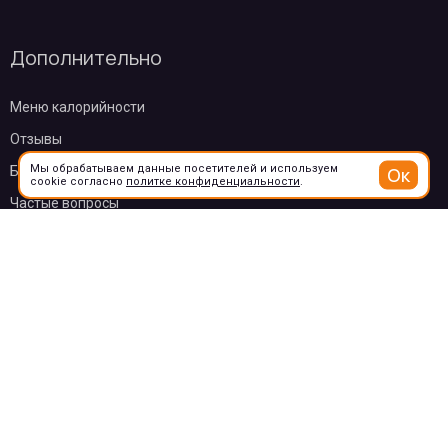
Дополнительно
Меню калорийности
Отзывы
Мы обрабатываем данные посетителей и используем
Ок
Бонусы
cookie согласно
политке конфиденциальности
.
Частые вопросы
О компании
Контакты
Эквайринг
Пользовательское соглашение
Политика конфиденциальности